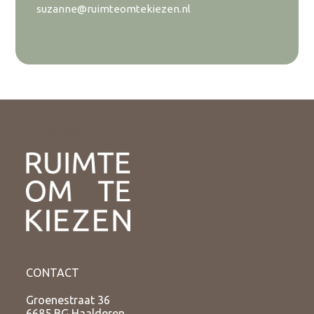
suzanne@ruimteomtekiezen.nl
COACHING
CONTACT
Groenestraat 36
6685 BG Haalderen